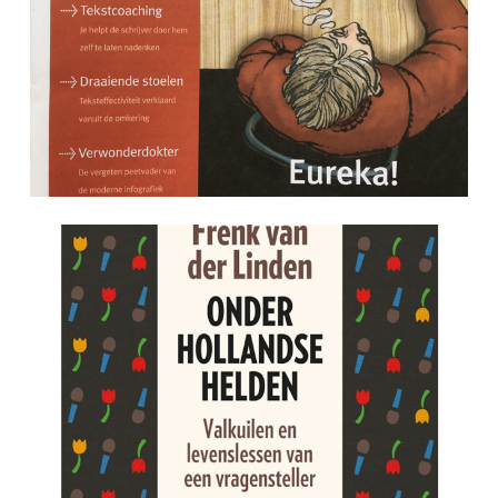
School voor Schrijftraining in
Tekstblad.
Een essay met een literaire
benadering van het journalistieke
interview in het boek Onder
Hollandse Helden van Frénk van
der Linden. (Uitgeverij Lijtingh
Sijthoff 2017)