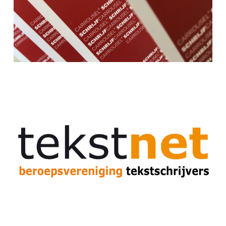
deelnemers de methode met een 8,1.
Voor Tekstnet verzorgde School
voor Schrijftraining een masterclass
over beïnvloeding en schrijven en
een masterclass over de
Schrijfcarrousel-methode.