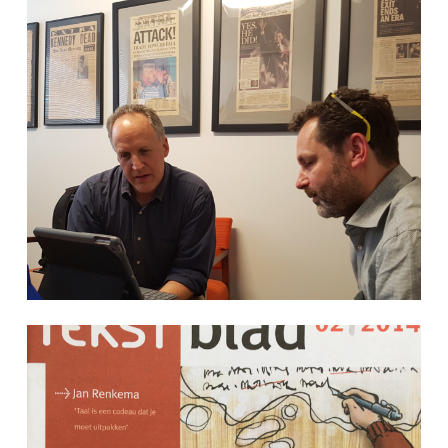
Van CBSNews tot de Washington
Post: Freerk Teunissen sprak
journalisten en lezers in Nederland
en de VS en vergeleek hoe ze
zenderoordelen gebruiken en
decoderen.
‘De kracht van draaiende stoelen’:
een artikel over de methode van de