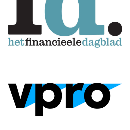
journalistieke technieken.
School voor Schrijftraining trainde
VPRO-medewerkers in
overtuigender en creatiever
schrijven.