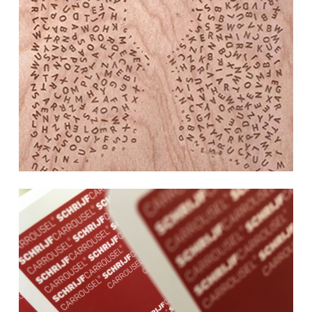
Freerk Teunissen en Aleid van de
Vooren – Fokma schreven
Tekststructuur volgens de methode
van School voor Schrijftraining.
(Uitgeverij Coutinho 2014)
Meer dan 3000 docenten Nederlands en
schrijftrainers gebruiken de
Schrijfcarrousel: een methode die peer
feedback effectiever maakt. Op het
congres van Onze Taal beoordeelden