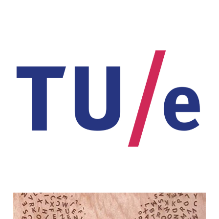
Voor de Technische Universiteit
Eindhoven ontwikkelde School
voor Schrijftraining een workshop
over het verband tussen schrijven,
creativiteit en innovatie.