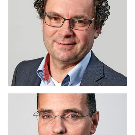
Freerk Teunissen
06-14460191
Toine Kamphuis
06-51106563