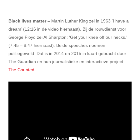
Black lives matter –
Martin Luther King zei in 1963 ‘I have a
dream’ (12:16 in de video hiernaast). Bij de rouwdienst voor
George Floyd zei Al Sharpton: ‘Get your knee off our necks.’
(7:45 – 8:47 hiernaast). Beide speeches noemen
politiegeweld. Dat is in 2014 en 2015 in kaart gebracht door
The Guardian en hun journalistieke en interactieve project
The Counted
.