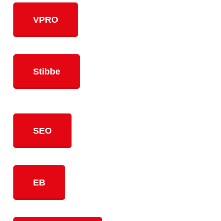
VPRO
Stibbe
SEO
EB